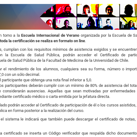
n torno a la
Escuela Internacional de Verano
organizada por la Escuela de Sa
toda la certificación se realiza en formato on line
.
, cumplan con los requisitos mínimos de asistencia exigidos y se encuentren
 la Escuela de Salud Pública, podrán acceder el Certificado de parti
ela de Salud Pública de la Facultad de Medicina de la Universidad de Chile.
ar el rendimiento de los alumnos, cualquiera sea su forma, número o importa
7,0 con un sólo decimal.
participante que obtenga una nota final inferior a 5,0.
los participantes deberán cumplir con un mínimo de 80% de asistencia del tota
se considerarán ausencias. Aquellas que sean motivadas por enfermedades
diante certificado médico o carta emitida por la jefatura directa.
o podrán acceder al Certificado de participación de él o los cursos asistidos, 
ica en forma posterior a la realización del curso.
el sistema le indicará que también puede descargar el certificado de notas, d
ada certificado se inserta un Código verificador que respalda dicho document