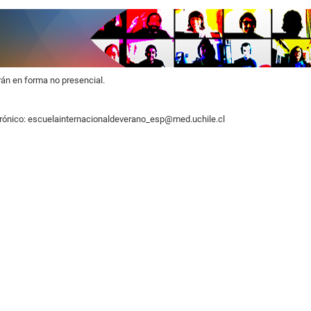
rán en forma no presencial.
ctrónico: escuelainternacionaldeverano_esp@med.uchile.cl