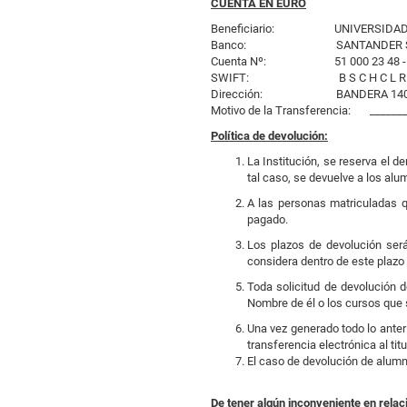
CUENTA EN EURO
Beneficiario: UNIVERSIDAD DE
Banco: SANTANDER SA
Cuenta Nº: 51 000 23 48 -
SWIFT: B S C H C L R
Dirección: BANDERA 140 P
Motivo de la Transferencia: _______
Política de devolución:
La Institución, se reserva el 
tal caso, se devuelve a los alu
A las personas matriculadas qu
pagado.
Los plazos de devolución ser
considera dentro de este plazo 
Toda solicitud de devolución 
Nombre de él o los cursos que 
Una vez generado todo lo anter
transferencia electrónica al ti
El caso de devolución de alumno
De tener algún inconveniente en relac