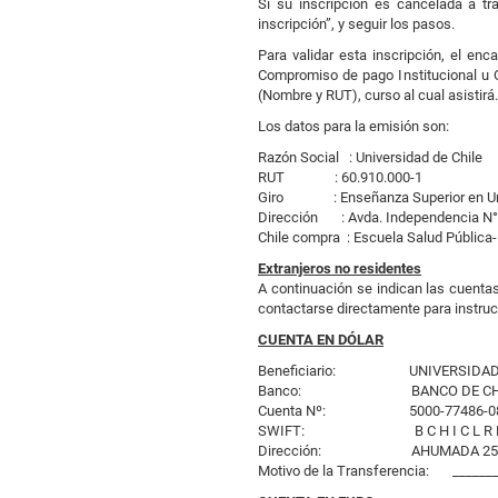
Si su inscripción es cancelada a tr
inscripción”, y seguir los pasos.
Para validar esta inscripción, el e
Compromiso de pago Institucional u O
(Nombre y RUT), curso al cual asistirá.
Los datos para la emisión son:
Razón Social : Universidad de Chile
RUT : 60.910.000-1
Giro : Enseñanza Superior en
Dirección : Avda. Independencia N°
Chile compra : Escuela Salud Pública-
Extranjeros no residentes
A continuación se indican las cuentas
contactarse directamente para instrucc
CUENTA EN DÓLAR
Beneficiario: UNIVERSIDAD DE
Banco: BANCO DE CHI
Cuenta Nº: 5000-77486-0
SWIFT: B C H I C L R 
Dirección: AHUMADA 25
Motivo de la Transferencia: _______