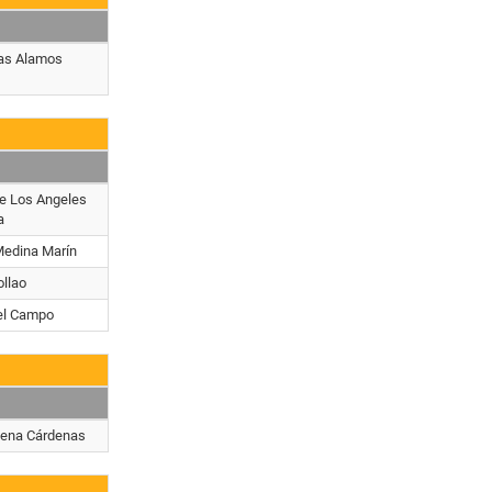
ias Alamos
e Los Angeles
a
Medina Marín
ollao
el Campo
ena Cárdenas