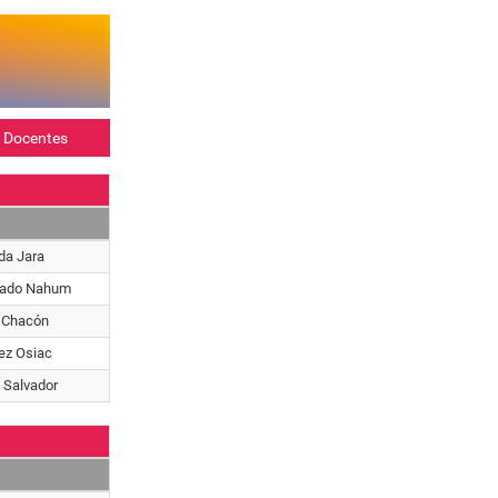
s Docentes
da Jara
drado Nahum
a Chacón
ez Osiac
 Salvador