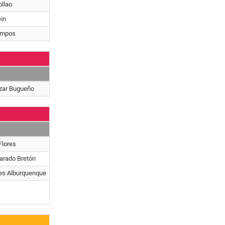
ollao
ein
ampos
zar Bugueño
Flores
varado Bretón
es Alburquenque