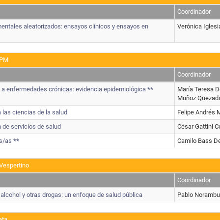
Coordinador
mentales aleatorizados: ensayos clínicos y ensayos en
Verónica Igles
 PM
Coordinador
 a enfermedades crónicas: evidencia epidemiológica
**
María Teresa D
Muñoz Quezad
 las ciencias de la salud
Felipe Andrés 
 de servicios de salud
César Gattini C
os/as
**
Camilo Bass D
Vespertino
Coordinador
lcohol y otras drogas: un enfoque de salud pública
Pablo Norambu
eta