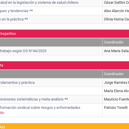
alud en la legislación y sistema de salud chileno
César Gattini C
oques y tendencias
**
Alex Alarcón H
 en la práctica
**
Olivia Horna C
espertino
Coordinador
l trabajo según DS N°44/2023
Ana Maria Sala
ta
Coordinador
ndamentos y práctica
Jorge Ramírez 
María Elena Al
 revisiones sistemáticas y meta-análisis
**
Mauricio Fuent
 formación sindical sobre riesgos y enfermedades
Patrizio Tonelli
ito
 AM