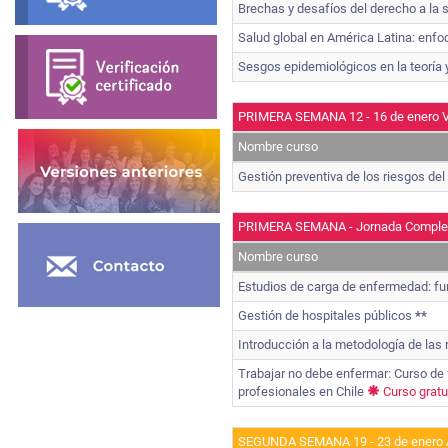
Brechas y desafíos del derecho a la s
Salud global en América Latina: enf
Sesgos epidemiológicos en la teoría y
PRIMERA SEMANA 12 - 16 de enero V
Nombre curso
Gestión preventiva de los riesgos de
PRIMERA SEMANA - Jornada Comple
Nombre curso
Estudios de carga de enfermedad: fu
Gestión de hospitales públicos
**
Introducción a la metodología de las
Trabajar no debe enfermar: Curso de
profesionales en Chile
Curso gratu
SEGUNDA SEMANA 19 - 23 de enero