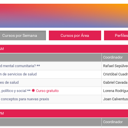
Cursos por Semana
Cursos por Área
Perfile
AM
Coordinador
ud mental comunitaria?
**
Rafael Sepúlve
n de servicios de salud
Cristóbal Cua
nes de salud
Gabriel Cavad
político y social
**
Curso gratuito
Lorena Rodrígu
va: conceptos para nuevas praxis
Joan Calventus
PM
Coordinador