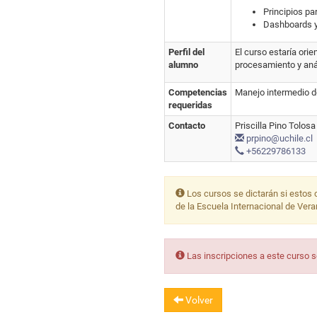
Principios par
Dashboards y
Perfil del
El curso estaría ori
alumno
procesamiento y anál
Competencias
Manejo intermedio d
requeridas
Contacto
Priscilla Pino Tolosa
prpino@uchile.cl
+56229786133
Los cursos se dictarán si estos 
de la Escuela Internacional de Ver
Las inscripciones a este curso 
Volver