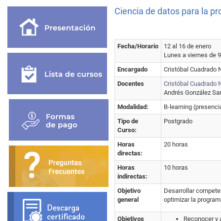
Ciencia de datos para la p
Fecha/Horario
12 al 16 de enero
Lunes a viernes de 9
Encargado
Cristóbal Cuadrado
Docentes
Cristóbal Cuadrado
Andrés González San
Modalidad:
B-learning (presencia
Tipo de
Postgrado
Curso:
Horas
20 horas
directas:
Horas
10 horas
indirectas:
Objetivo
Desarrollar compete
general
optimizar la program
Objetivos
Reconocer y a