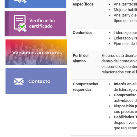
específicos
Analizar técn
Mejorar habil
Analizar y dis
tipos de lider
Contenidos
Liderazgo pos
Liderazgo y 
Ejemplos de le
Perfil del
El curso está diseña
alumno
dentro del contexto
el aprendizaje conti
relacionados con el l
Competencias
Interés en el
requeridas
de liderazgo y
Compromiso c
actividades d
Disposición p
sus propias e
Habilidades 
dispositivos 
que requieran