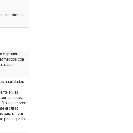
dando diferentes
o y gestión
prometidos con
 de casos
sus habilidades
ente en las
us compañeros.
flexionar sobre
te el curso.
 para utilizar
ito para aquellos