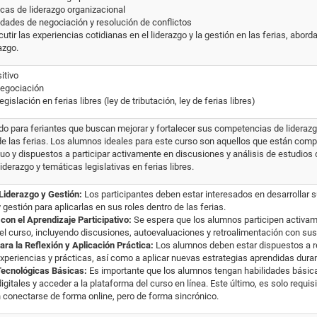
icas de liderazgo organizacional
idades de negociación y resolución de conflictos
cutir las experiencias cotidianas en el liderazgo y la gestión en las ferias, abor
azgo.
itivo
Negociación
gislación en ferias libres (ley de tributación, ley de ferias libres)
do para feriantes que buscan mejorar y fortalecer sus competencias de liderazg
 de las ferias. Los alumnos ideales para este curso son aquellos que están com
nuo y dispuestos a participar activamente en discusiones y análisis de estudios
iderazgo y temáticas legislativas en ferias libres.
 Liderazgo y Gestión:
Los participantes deben estar interesados en desarrollar 
 gestión para aplicarlas en sus roles dentro de las ferias.
on el Aprendizaje Participativo:
Se espera que los alumnos participen activam
el curso, incluyendo discusiones, autoevaluaciones y retroalimentación con s
ara la Reflexión y Aplicación Práctica:
Los alumnos deben estar dispuestos a re
xperiencias y prácticas, así como a aplicar nuevas estrategias aprendidas duran
Tecnológicas Básicas:
Es importante que los alumnos tengan habilidades básicas
digitales y acceder a la plataforma del curso en línea. Este último, es solo requis
 conectarse de forma online, pero de forma sincrónico.