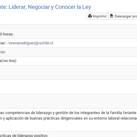
nte: Liderar, Negociar y Conocer la Ley
Imprimir
Descargar pr
0 horas.
iac -
lorenarodriguez@uchile.cl
iac
l/on line)
las competencias de liderazgo y gestión de los integrantes de la familia feriante 
ón y aplicación de buenas prácticas dirigenciales en su entorno laboral relacion
ácticas de liderazgo positivo