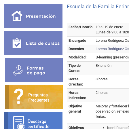
Escuela de la Familia Feria
Fecha/Horario
19 al 19 de enero
Lunes de 9:00 a 18:0
Encargado
Lorena Rodríguez Os
Docentes
Lorena Rodríguez Os
Modalidad:
B-learning (presencia
Tipo de
Extensión
Curso:
Horas
8 horas
directas:
Horas
2 horas
indirectas:
Objetivo
Mejorar y fortalecer 
general
observación, reflexi
ferias.
Objetivos
Identificar pr