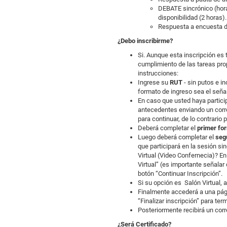
DEBATE sincrónico (horar
disponibilidad (2 horas).
Respuesta a encuesta de
¿Debo inscribirme?
Si. Aunque esta inscripción es 
cumplimiento de las tareas prop
instrucciones:
Ingrese su
RUT
- sin putos e i
formato de ingreso sea el señal
En caso que usted haya particip
antecedentes enviando un correo
para continuar, de lo contrario
Deberá completar el
primer fo
Luego deberá completar el
seg
que participará en la sesión si
Virtual (Video Confernecia)? En
Virtual” (es importante señalar
botón “Continuar Inscripción”.
Si su opción es Salón Virtual,
Finalmente accederá a una pági
“Finalizar inscripción” para te
Posteriormente recibirá un corr
¿Será Certificado?