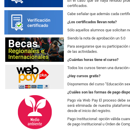
En el caso que se haya rendido prue
certificados.
Cabe señalar que además cada certific
¿Los certificados llevan nota?
Sólo aquellos alumnos que solicitan no
Siendo la nota de aprobación un 5.0
Para asegurarse que su participación se
de las actividades.
¿Cuántas horas tiene el curso?
Todos los cursos tienen una duración 
¿Hay cursos gratis?
Disponemos del curso “Educación sexua
¿Cuáles son las formas de pago dispo
Pago vía Web Pay El proceso debe ser 
será eliminada de nuestra plataform
desde el inicio del registro.
Pago Institucional: opción válida cuan
de pago Institucional u Orden de Comp