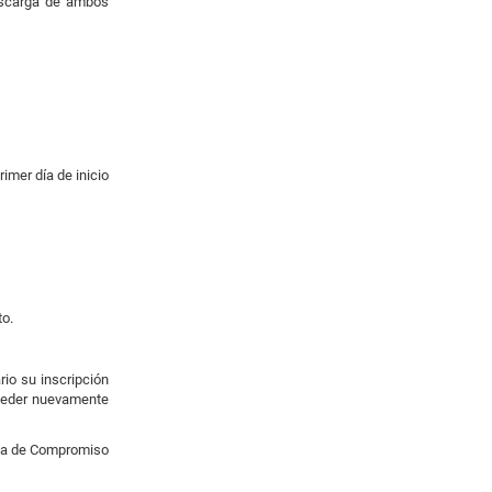
descarga de ambos
imer día de inicio
to.
rio su inscripción
oceder nuevamente
arta de Compromiso