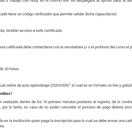
ba o trabajo con nota, en el mismo link se desplegará la opción para la 
ado tiene un código verificador que permite validar dicha capacitación.
ta, tendrán acceso a este certificado.
a calificada debe contactarse con la secreatraia y/ o el profesor del curso el pr
de 20 horas.
l online de auto aprendizaje (CESOVER)” el cual es en formato on line y gratui
nibles?
realizado dentro de los 10 primero minutos posterior al registro, de lo contra
a, por lo tanto, en caso de no poder concretar el proceso de pago deberá pr
do es la institución quien paga la inscripción para lo cual se debe enviar una c
ra.