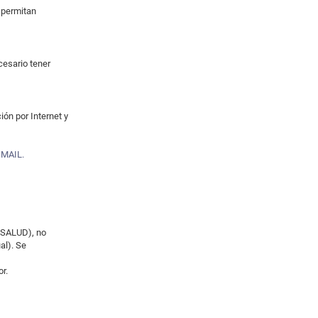
e permitan
cesario tener
ón por Internet y
GMAIL.
EDSALUD), no
al). Se
r.