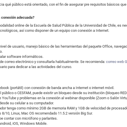
ia qué público está orientado, con el fin de asegurar pre requisitos básicos qu
na conexión adecuada?
odalidad online de la Escuela de Salud Pública de la Universidad de Chile, es ne
nológicos, así como disponer de un equipo con conexión a Internet.
ivel de usuario, manejo básico de las herramientas del paquete Office, navegaci
o.
alar software informáticos.
de correo electrónico y consultarla habitualmente. Se recomienda:
correo web 
ario para dedicar a las actividades del curso.
book (portátil) con conexión de banda ancha a Internet o internet móvil.
l público o CESFAM, puede existir un bloqueo desde su institución (bloqueo R
de YouTube y problemas en la conexión al webinar disponible (Zoom o Salón Virtu
desde su celular a su computador.
dor tenga como mínimo 2GB de memoria RAM y 1GB de velocidad de procesado
8/10, Linux, Mac OS recomendado 11.5.2 versión Big Sur.
 contar con micrófono y parlantes.
Android, iOS, Windows Mobile.