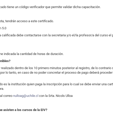
ado tiene un código verificador que permite validar dicha capacitación.
ta, tendrán acceso a este certificado.
n 5.0
 calificada debe contactarse con la secretaria y/o el/la profesor/a del curso el 
ene indicada la cantidad de horas de duración.
nibles?
ealizado dentro de los 10 primero minutos posterior al registro, de lo contrario 
 por lo tanto, en caso de no poder concretar el proceso de pago deberá proced
do es la institución quien paga la inscripción para lo cual se debe enviar una c
ra.
al correo
nulloag@uchile.cl
con la Srta. Nicols Ulloa
ue asisten a los cursos de la EIV?