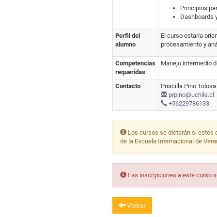
Principios par
Dashboards y
Perfil del
El curso estaría ori
alumno
procesamiento y anál
Competencias
Manejo intermedio d
requeridas
Contacto
Priscilla Pino Tolosa
prpino@uchile.cl
+56229786133
Los cursos se dictarán si estos 
de la Escuela Internacional de Ver
Las inscripciones a este curso 
Volver