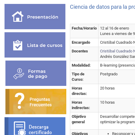
Ciencia de datos para la p
Fecha/Horario
12 al 16 de enero
Lunes a viernes de 9
Encargado
Cristóbal Cuadrado
Docentes
Cristóbal Cuadrado
Andrés González San
Modalidad:
B-learning (presencia
Tipo de
Postgrado
Curso:
Horas
20 horas
directas:
Horas
10 horas
indirectas:
Objetivo
Desarrollar compete
general
optimizar la program
Objetivos
Reconocer y a