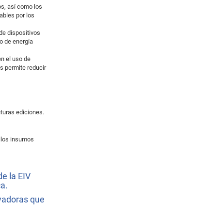
os, así como los
ables por los
de dispositivos
ro de energía
en el uso de
s permite reducir
uturas ediciones.
ellos insumos
e la EIV
ca.
ovadoras que