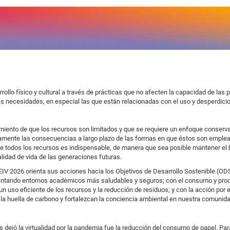
rrollo físico y cultural a través de prácticas que no afecten la capacidad de las
s necesidades, en especial las que están relacionadas con el uso y desperdici
imiento de que los recursos son limitados y que se requiere un enfoque conserv
amente las consecuencias a largo plazo de las formas en que éstos son emplead
 de todos los recursos es indispensable, de manera que sea posible mantener el 
lidad de vida de las generaciones futuras.
EIV 2026 orienta sus acciones hacia los Objetivos de Desarrollo Sostenible (OD
mentando entornos académicos más saludables y seguros; con el consumo y pro
uso eficiente de los recursos y la reducción de residuos; y con la acción por e
la huella de carbono y fortalezcan la conciencia ambiental en nuestra comuni
 dejó la virtualidad por la pandemia fue la reducción del consumo de papel. Par