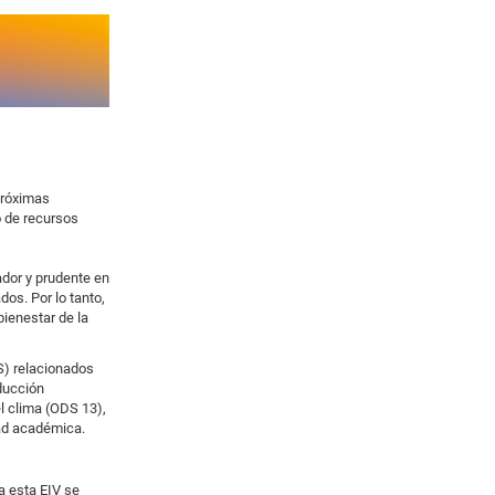
 próximas
o de recursos
ador y prudente en
os. Por lo tanto,
bienestar de la
S) relacionados
ducción
l clima (ODS 13),
dad académica.
a esta EIV se