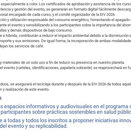
 especialmente a color. Los certificados de aprobación y asistencia de los curs
tencia y gestión del evento, se generarán en formato digital fácilmente descarg
sonal encargado de cada curso, y el comité organizador de la EIV 2026.
ión y utilización responsable del consumo energético, fomentando el apagado 
nte el evento y sensibilizando a los participantes sobre la importancia del ahor
allas y demás dispositivos de bajo consumo.
 e hibrida, contribuirán a reducir el impacto ambiental debido a la disminución 
nsporte y sus emisiones. De igual forma, la incorporación de ambas modalidade
ejan los servicios de café.
 materiales de un solo uso a fin de reducir su presencia en nuestro planeta.
 el evento (carteles, identificaciones, papelería sobrante) se reaprovechará en f
duos, se asegurará el reciclaje durante y después de la EIV 2026 de todos aqu
n y realización de este evento.
n
spacios informativos y audiovisuales en el programa d
s participantes sobre prácticas sostenibles en salud públi
todas y todos los inscritos a proponer iniciativas inn
del evento y su replicabilidad.