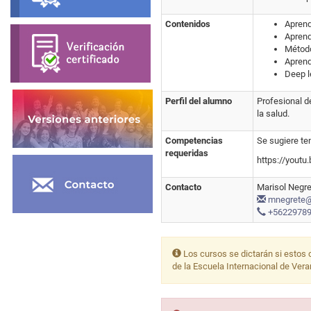
Contenidos
Aprend
Aprend
Método
Aprend
Deep l
Perfil del alumno
Profesional d
la salud.
Competencias
Se sugiere te
requeridas
https://yout
Contacto
Marisol Negre
mnegrete@u
+5622978
Los cursos se dictarán si estos 
de la Escuela Internacional de Ver