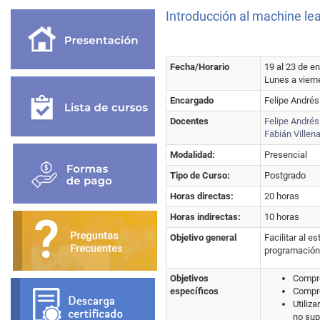
Introducción al machine lea
Fecha/Horario
19 al 23 de e
Lunes a viern
Encargado
Felipe Andrés
Docentes
Felipe André
Fabián Villen
Modalidad:
Presencial
Tipo de Curso:
Postgrado
Horas directas:
20 horas
Horas indirectas:
10 horas
Objetivo general
Facilitar al e
programación
Objetivos
Compre
específicos
Compre
Utiliz
no sup