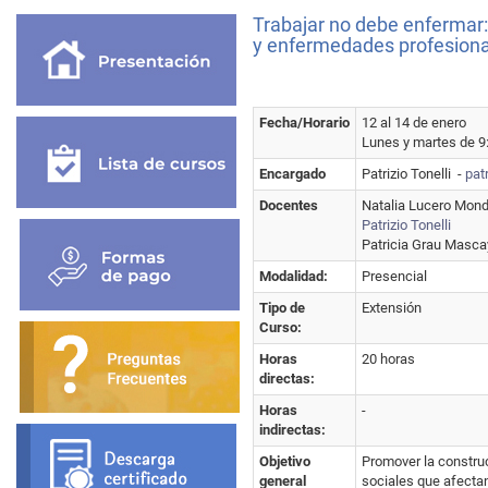
Trabajar no debe enfermar:
y enfermedades profesiona
Fecha/Horario
12 al 14 de enero
Lunes y martes de 9:
Encargado
Patrizio Tonelli -
pat
Docentes
Natalia Lucero Mon
Patrizio Tonelli
Patricia Grau Masca
Modalidad:
Presencial
Tipo de
Extensión
Curso:
Horas
20 horas
directas:
Horas
-
indirectas:
Objetivo
Promover la construc
general
sociales que afectan