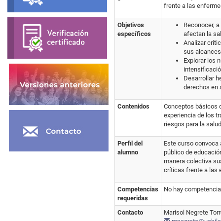
frente a las enferm
Objetivos
Reconocer, a 
específicos
afectan la sa
Analizar crít
sus alcances 
Explorar los 
intensificaci
Desarrollar h
derechos en s
Contenidos
Conceptos básicos de
experiencia de los t
riesgos para la salu
Perfil del
Este curso convoca a
alumno
público de educación
manera colectiva sus
críticas frente a la
Competencias
No hay competencias
requeridas
Contacto
Marisol Negrete Tor