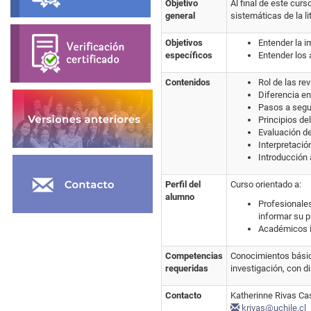
Objetivo
Al final de este cur
general
sistemáticas de la li
Objetivos
Entender la i
específicos
Entender los 
Contenidos
Rol de las re
Diferencia en
Pasos a segui
Principios de
Evaluación de
Interpretació
Introducción 
Perfil del
Curso orientado a:
alumno
Profesionales
informar su p
Académicos in
Competencias
Conocimientos básico
requeridas
investigación, con d
Contacto
Katherinne Rivas Ca
krivas@uchile.cl