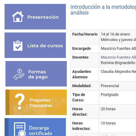
Introducción a la metodolog
análisis
Fecha/Horario
14 al 16 de enero
Miércoles y jueves d
Encargado
Mauricio Fuentes Al
Docentes
Mauricio Fuentes A
Romina Brignardello
Ayudantes
Claudia Alejandra Ne
Alumnos
Modalidad:
Presencial
Tipo de
Postgrado
Curso:
Horas
20 horas
directas:
Horas
10 horas
indirectas: