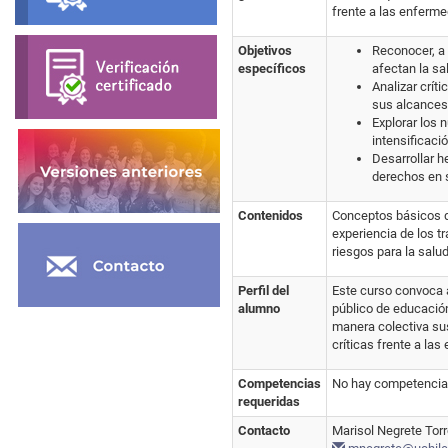
frente a las enferm
Objetivos
Reconocer, a 
específicos
afectan la sa
Analizar crít
sus alcances 
Explorar los 
intensificaci
Desarrollar h
derechos en s
Contenidos
Conceptos básicos de
experiencia de los t
riesgos para la salu
Perfil del
Este curso convoca a
alumno
público de educación
manera colectiva sus
críticas frente a la
Competencias
No hay competencias
requeridas
Contacto
Marisol Negrete Tor