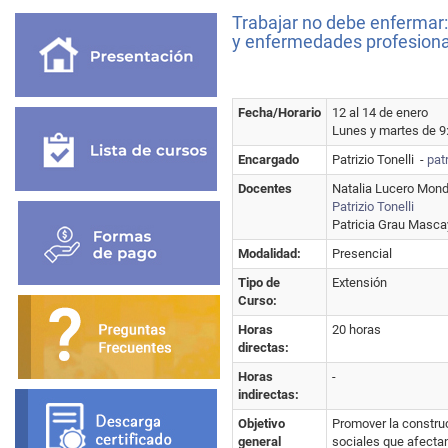
Trabajar no debe enfermar:
y enfermedades profesiona
Fecha/Horario
12 al 14 de enero
Lunes y martes de 9:
Encargado
Patrizio Tonelli -
pat
Docentes
Natalia Lucero Mon
Patrizio Tonelli
Patricia Grau Masca
Modalidad:
Presencial
Tipo de
Extensión
Curso:
Horas
20 horas
directas:
Horas
-
indirectas:
Objetivo
Promover la construc
general
sociales que afectan