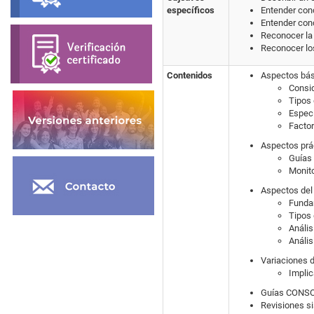
específicos
Entender conce
Entender con
Reconocer la 
Reconocer lo
Contenidos
Aspectos bás
Consid
Tipos 
Espec
Factor
Aspectos prá
Guías 
Monito
Aspectos del 
Fundam
Tipos 
Anális
Anális
Variaciones d
Implic
Guías CONSOR
Revisiones si