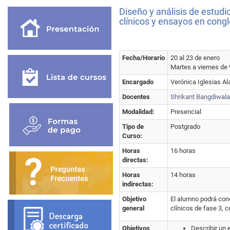
Diseño y análisis de estud
clínicos y ensayos en con
Fecha/Horario
20 al 23 de enero
Martes a viernes de 
Encargado
Verónica Iglesias A
Docentes
Shrikant Bangdiwala
Modalidad:
Presencial
Tipo de
Postgrado
Curso:
Horas
16 horas
directas:
Horas
14 horas
indirectas:
Objetivo
El alumno podrá cono
general
clínicos de fase 3, 
Objetivos
Describir un