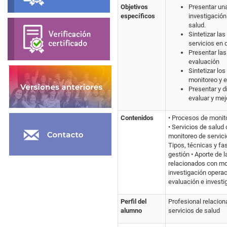
Objetivos
Presentar una
específicos
investigación
salud.
Sintetizar l
servicios en 
Presentar las
evaluación
Sintetizar lo
monitoreo y 
Presentar y d
evaluar y mej
Contenidos
• Procesos de monit
• Servicios de salud
monitoreo de servici
Tipos, técnicas y fa
gestión • Aporte de 
relacionados con mon
investigación operaci
evaluación e invest
Perfil del
Profesional relacion
alumno
servicios de salud