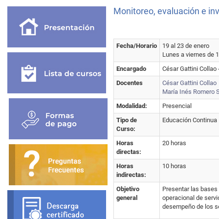
Monitoreo, evaluación e inv
Fecha/Horario
19 al 23 de enero
Lunes a viernes de 1
Encargado
César Gattini Collao 
Docentes
César Gattini Collao
María Inés Romero S
Modalidad:
Presencial
Tipo de
Educación Continua
Curso:
Horas
20 horas
directas:
Horas
10 horas
indirectas:
Objetivo
Presentar las bases
general
operacional de serv
desempeño de los ser