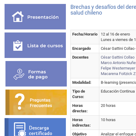
Brechas y desafíos del dere
salud chileno
Fecha/Horario
12 al 16 de enero
Lunes a viernes de 1
Encargado
César Gattini Collao 
Docentes
César Gattini Collao
Marco Antonio Nuñe
Felipe Westermeyer 
Macarena Foitzick Z
Modalidad:
B-learning (presencia
Tipo de
Educación Continua
Curso:
Horas
20 horas
directas:
Horas
10 horas
indirectas:
Objetivo
Analizar el enfoque d