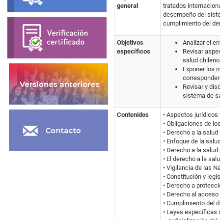
general
tratados internacion
desempeño del sistem
cumplimiento del der
Objetivos
Analizar el e
específicos
Revisar aspec
salud chileno
Exponer los m
corresponden
Revisar y dis
sistema de s
Contenidos
• Aspectos jurídicos
• Obligaciones de lo
• Derecho a la salu
• Enfoque de la sal
• Derecho a la salud
• El derecho a la sa
• Vigilancia de las 
• Constitución y legi
• Derecho a protecci
• Derecho al acceso 
• Cumplimiento del d
• Leyes específicas 