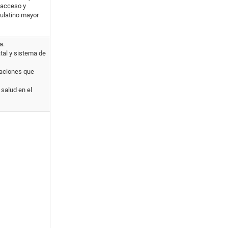
l acceso y
aulatino mayor
a.
atal y sistema de
gaciones que
 salud en el