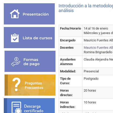
Introducción a la metodolog
análisis
Fecha/Horario
14 al 16 de enero
Miércoles y jueves d
Encargado
Mauricio Fuentes Al
Docentes
Mauricio Fuentes A
Romina Brignardello
Ayudantes
Claudia Alejandra Ne
Alumnos
Modalidad:
Presencial
Tipo de
Postgrado
Curso:
Horas
20 horas
directas:
Horas
10 horas
indirectas: