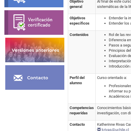
Objetivo
Al final de este cur
general
sistemáticas de la li
Objetivos
Entender la i
específicos
Entender los 
Contenidos
Rol de las re
Diferencia en
Pasos a segui
Principios de
Evaluación de
Interpretació
Introducción 
Perfil del
Curso orientado a:
alumno
Profesionales
informar su p
Académicos in
Competencias
Conocimientos básico
requeridas
investigación, con d
Contacto
Katherinne Rivas Ca
krivas@uchile.cl