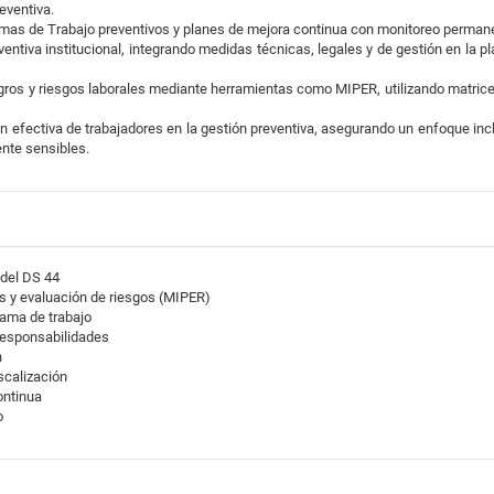
reventiva.
amas de Trabajo preventivos y planes de mejora continua con monitoreo perman
eventiva institucional, integrando medidas técnicas, legales y de gestión en la pl
eligros y riesgos laborales mediante herramientas como MIPER, utilizando matri
ón efectiva de trabajadores en la gestión preventiva, asegurando un enfoque inc
nte sensibles.
 del DS 44
os y evaluación de riesgos (MIPER)
rama de trabajo
 responsabilidades
n
scalización
ontinua
o