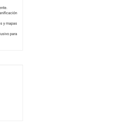
ente.
anificación
ces y mapas
lusivo para