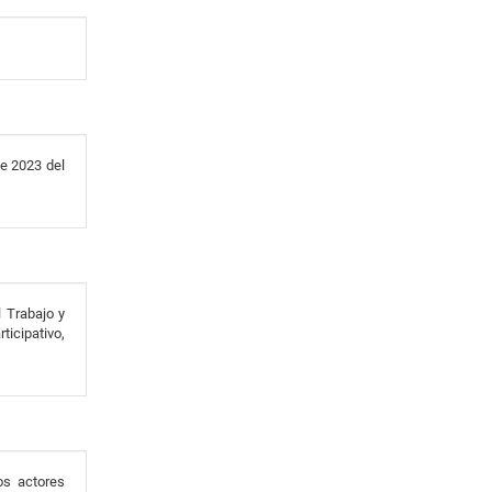
de 2023 del
l Trabajo y
icipativo,
os actores