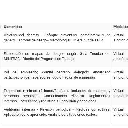
s
Contenidos
Modalid
Objetivo del decreto - Enfoque preventivo, participativo y de
Virtual
género. Factores de riesgo - Metodología ISP -MIPER de salud
sincróni
Elaboración de mapas de riesgos según Guía Técnica del
Virtual
MINTRAB - Diseño del Programa de Trabajo
sincróni
Rol del empleador, comité paritario, delegado, encargado
Virtual
participación de trabajadores, coordinación de empresas
sincróni
Exigencias mínimas (8 horas/2 años). Inclusión de mujeres y
Virtual
personas sensibles. Comunicación efectiva. Reglamentos
sincróni
internos. Formularios y registros. Supervisión y sanciones.
Auditorías internas - Revisión periódica - Medidas correctivas.
Virtual
Aplicación de lo aprendido. Análisis de situaciones reales.
sincróni