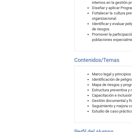
internos en la gestión p
Diseñar y aplicar Progr
Fortalecer la cultura pr
organizacional.
Identificar y evaluar p
de riesgos.
Promover la participaci
poblaciones especialme
Contenidos/Temas
Marco legal y principios
Identificación de peligr
Mapa de riesgos y prog
Estructura preventiva y
Capacitación e inclusió
Gestión documental y fi
Seguimiento y mejora c
Estudio de caso práctic
Perfil del alumno