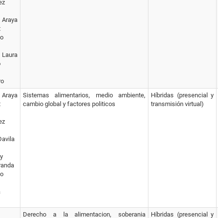
ez
 Araya
t
co
aura
o
ro
 Araya
Sistemas alimentarios, medio ambiente,
Híbridas (presencial y
t
cambio global y factores politicos
transmisión virtual)
ez
Davila
y
randa
co
a
Derecho a la alimentacion, soberania
Híbridas (presencial y