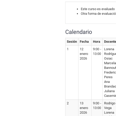
Este curso es evaluado
Otra forma de evaluaci
Calendario
Sesión
Fecha
Hora
Docent
1
12
9:00 -
Lorena
enero
13:00
Rodrígu
2026
Osiac
Marcela
Bannou
Frederi
Peres
Ana L
Branda
Juliana
Casemi
2
13
9:00 -
Rodrig
enero
13:00
Vega
2026
Lorena