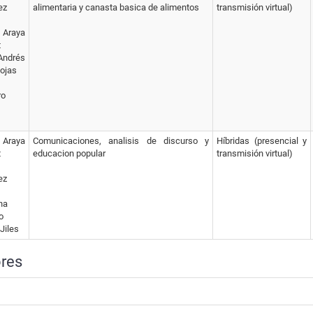
ez
alimentaria y canasta basica de alimentos
transmisión virtual)
 Araya
t
Andrés
ojas
ro
 Araya
Comunicaciones, analisis de discurso y
Híbridas (presencial y
t
educacion popular
transmisión virtual)
ez
na
o
Jiles
res