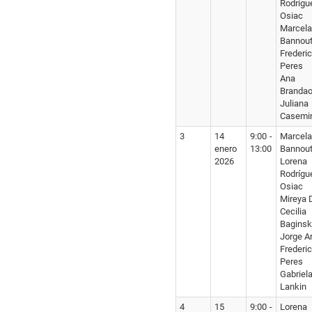
Rodrígu
Osiac
Marcela
Bannou
Frederi
Peres
Ana L
Branda
Juliana
Casemi
3
14
9:00 -
Marcela
enero
13:00
Bannou
2026
Lorena
Rodrígu
Osiac
Mireya 
Cecilia
Baginsk
Jorge A
Frederi
Peres
Gabriel
Lankin
4
15
9:00 -
Lorena