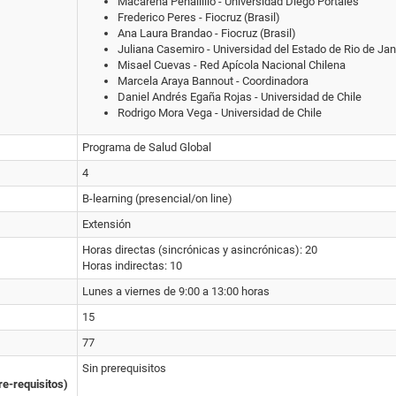
Macarena Peñailillo - Universidad Diego Portales
Frederico Peres - Fiocruz (Brasil)
Ana Laura Brandao - Fiocruz (Brasil)
Juliana Casemiro - Universidad del Estado de Rio de Jane
Misael Cuevas - Red Apícola Nacional Chilena
Marcela Araya Bannout - Coordinadora
Daniel Andrés Egaña Rojas - Universidad de Chile
Rodrigo Mora Vega - Universidad de Chile
Programa de Salud Global
4
B-learning (presencial/on line)
Extensión
Horas directas (sincrónicas y asincrónicas): 20
Horas indirectas: 10
Lunes a viernes de 9:00 a 13:00 horas
15
77
Sin prerequisitos
re-requisitos)