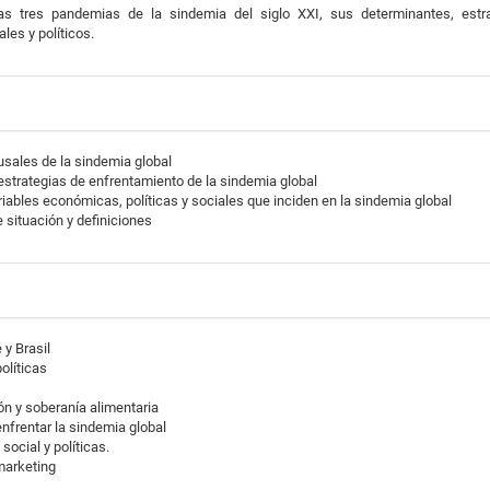
 las tres pandemias de la sindemia del siglo XXI, sus determinantes, estr
les y políticos.
usales de la sindemia global
 estrategias de enfrentamiento de la sindemia global
riables económicas, políticas y sociales que inciden en la sindemia global
 situación y definiciones
 y Brasil
olíticas
ón y soberanía alimentaria
enfrentar la sindemia global
ocial y políticas.
marketing