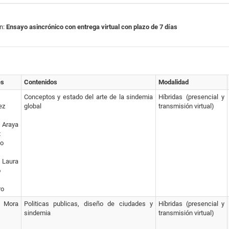
ón:
Ensayo asincrónico con entrega virtual con plazo de 7 días
es
Contenidos
Modalidad
Conceptos y estado del arte de la sindemia
Híbridas (presencial y
ez
global
transmisión virtual)
 Araya
t
co
aura
o
ro
o Mora
Politicas publicas, diseño de ciudades y
Híbridas (presencial y
sindemia
transmisión virtual)